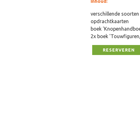
Inhoud:
verschillende soorte
opdrachtkaarten
boek 'Knopenhandboe
2x boek 'Touwfiguren
RESERVEREN