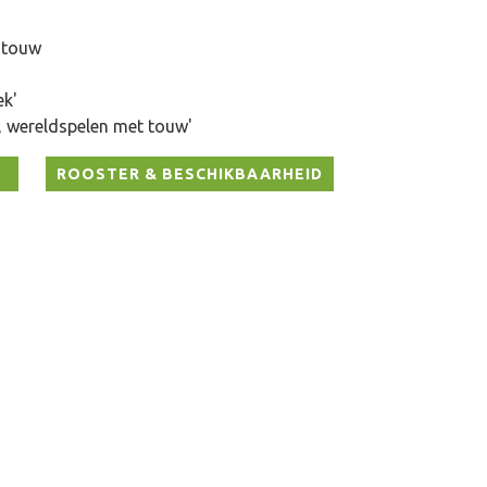
n touw
k'
, wereldspelen met touw'
ROOSTER & BESCHIKBAARHEID