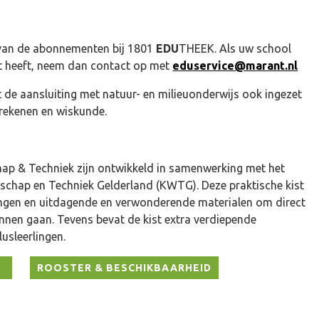
van de abonnementen bij 1801
EDU
THEEK. Als uw school
 heeft, neem dan contact op met
eduservice@marant.nl
t de aansluiting met natuur- en milieuonderwijs ook ingezet
 rekenen en wiskunde.
hap & Techniek zijn ontwikkeld in samenwerking met het
chap en Techniek Gelderland (KWTG). Deze praktische kist
ingen en uitdagende en verwonderende materialen om direct
nnen gaan. Tevens bevat de kist extra verdiepende
usleerlingen.
ROOSTER & BESCHIKBAARHEID