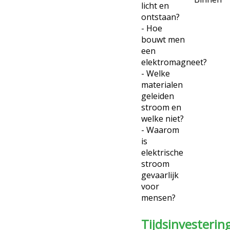
licht en
ontstaan?
- Hoe
bouwt men
een
elektromagneet?
- Welke
materialen
geleiden
stroom en
welke niet?
- Waarom
is
elektrische
stroom
gevaarlijk
voor
mensen?
Tijdsinvestering