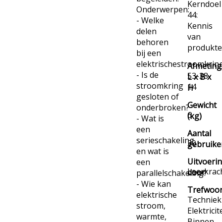
Kerndoel
Onderwerpen:
44:
- Welke
Kennis
delen
van
behoren
produkt
bij een
elektrischestroomkrin
Afmeting
- Is de
53-38-
L x B x
stroomkring
14
H
gesloten of
Gewicht
onderbroken?
6
(kg)
- Wat is
een
Aantal
serieschakeling
30
gebruike
en wat is
Uitvoeri
een
Leerkrac
door
parallelschakeling?
- Wie kan
Trefwoo
elektrische
Techniek
stroom,
Elektricit
warmte,
Binnen