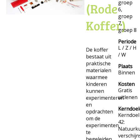
groep
(Rode
6,
groep
Koffer)
7,
groep 8
Periode
L / Z / H
De koffer
/ W
bestaat uit
praktische
Plaats
materialen
Binnen
waarmee
kinderen
Kosten
Gratis
kunnen
uitlenen
experimenteren
en
Kerndoel
opdrachten
Kerndoel
om de
42:
experimenten
Natuurk
te
verschijn
begeleiden.