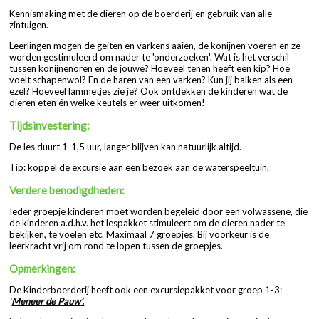
Kennismaking met de dieren op de boerderij en gebruik van alle
zintuigen.
Leerlingen mogen de geiten en varkens aaien, de konijnen voeren en ze
worden gestimuleerd om nader te 'onderzoeken'. Wat is het verschil
tussen konijnenoren en de jouwe? Hoeveel tenen heeft een kip? Hoe
voelt schapenwol? En de haren van een varken? Kun jij balken als een
ezel? Hoeveel lammetjes zie je? Ook ontdekken de kinderen wat de
dieren eten én welke keutels er weer uitkomen!
Tijdsinvestering:
De les duurt 1-1,5 uur, langer blijven kan natuurlijk altijd.
Tip: koppel de excursie aan een bezoek aan de waterspeeltuin.
Verdere benodigdheden:
Ieder groepje kinderen moet worden begeleid door een volwassene, die
de kinderen a.d.h.v. het lespakket stimuleert om de dieren nader te
bekijken, te voelen etc. Maximaal 7 groepjes. Bij voorkeur is de
leerkracht vrij om rond te lopen tussen de groepjes.
Opmerkingen:
De Kinderboerderij heeft ook een excursiepakket voor groep 1-3:
‘
Meneer de Pauw
’.