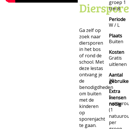
groep 1
Dierspor
t/m 8
Periode
W / L
Ga zelf op
Plaats
zoek naar
Buiten
diersporen
in het bos
Kosten
of rond de
Gratis
school. Met
uitlenen
deze lestas
ontvang je
Aantal
30
de
gebruike
benodigdheden
Extra
om buiten
5
mensen
met de
natuurou
nodig
kinderen
(1
op
natuuro
sporenjacht
per
te gaan.
groep