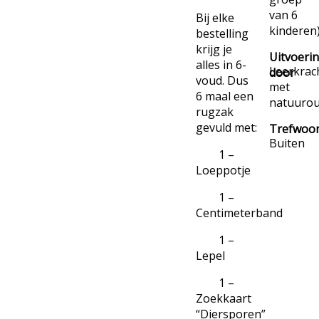
van 6
Bij elke
kinderen
bestelling
krijg je
Uitvoeri
alles in 6-
Leerkrac
door
voud. Dus
met
6 maal een
natuurou
rugzak
gevuld met:
Trefwoo
Buiten
1 –
Loeppotje
1 –
Centimeterband
1 –
Lepel
1 –
Zoekkaart
“Diersporen”