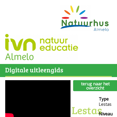
Digitale uitleengids
terug naar het
overzicht
Type
Lestas
Lestas
Niveau