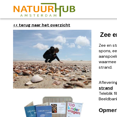
<< terug naar het overzicht
Zee e
Zee en st
spons, ee
aanspoels
waarmee d
strand.
Afleverin
strand
Teleblik 
Beeldban
Opmer