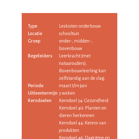
Type
Leskisten onderbouw
Locatie
schooltuin
Groep
onder-, midden-,
bovenbouw
Begeleiders
Leerkracht (met
natuurouders).
Bovenbouwleerling kan
zelfstandig aan de slag.
Periode
maart t/m juni
Uitleentermijn
3 weken
Kerndoelen
Kerndoel 34: Gezondheid
Kerndoel 40: Planten en
dieren herkennen
Kerndoel 44: Kennis van
produkten
Kerndoel 46: Dagritme en