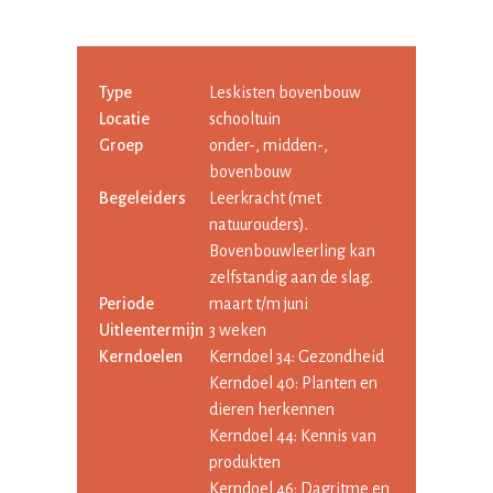
Type
Leskisten bovenbouw
Locatie
schooltuin
Groep
onder-, midden-,
bovenbouw
Begeleiders
Leerkracht (met
natuurouders).
Bovenbouwleerling kan
zelfstandig aan de slag.
Periode
maart t/m juni
Uitleentermijn
3 weken
Kerndoelen
Kerndoel 34: Gezondheid
Kerndoel 40: Planten en
dieren herkennen
Kerndoel 44: Kennis van
produkten
Kerndoel 46: Dagritme en