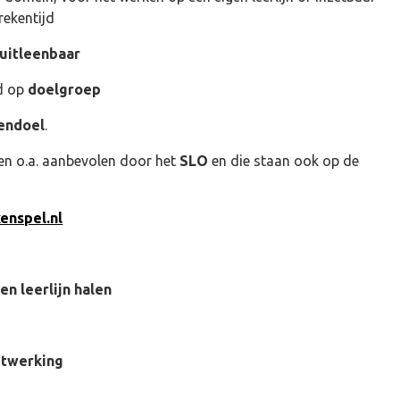
rekentijd
uitleenbaar
d op
doelgroep
endoel
.
en o.a. aanbevolen door het
SLO
en die staan ook op de
enspel.nl
n leerlijn halen
uitwerking