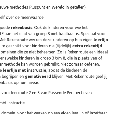
nieuwe methodes Pluspunt en Wereld in getallen)
zelf over de meerwaarde:
 goede
rekenbasis
. Ook de kinderen voor wie het
F aan het eind van groep 8 niet haalbaar is. Speciaal voor
. Met Rekenroute werken deze kinderen op hun eigen
leerlijn
.
e geschikt voor kinderen die (tijdelijk)
extra
rekentijd
domeinen die ze niet beheersen. Zo is Rekenroute een ideaal
nzwakke kinderen in groep 3 t/m 8, die in plaats van of
ekenmethode kan worden gebruikt. Niet zomaar oefenen,
de
leerlijn mét instructie
, zodat de kinderen de
n begrijpen en
gemotiveerd
blijven. Met Rekenroute geef jij
enbasis op hún niveau.
n voor leerroute 2 en 3 van Passende Perspectieven
mét instructie
domein, voor het werken op een eigen leerlijn of inzetbaar