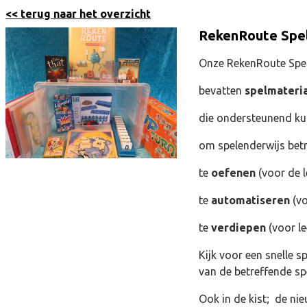
<< terug naar het overzicht
RekenRoute Spel
Onze RekenRoute Spe
bevatten
spelmateri
die ondersteunend k
om spelenderwijs bet
te
oefenen
(voor de l
te
automatiseren
(vo
te
verdiepen
(voor l
Kijk voor een snelle s
van de betreffende spe
Ook in de kist; de n