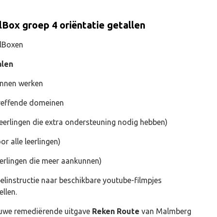
Box groep 4 oriëntatie getallen
lBoxen
alen
unnen werken
reffende domeinen
eerlingen die extra ondersteuning nodig hebben)
or alle leerlingen)
eerlingen die meer aankunnen)
pelinstructie naar beschikbare youtube-filmpjes
llen.
ieuwe remediërende uitgave
Reken Route
van Malmberg