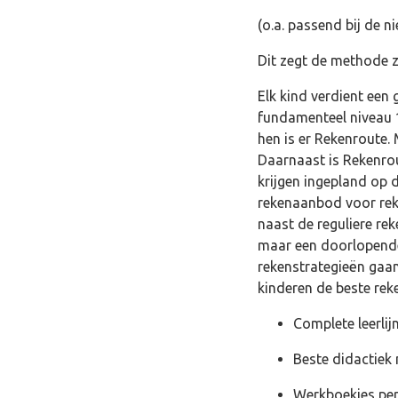
(o.a. passend bij de 
Dit zegt de methode 
Elk kind verdient een
fundamenteel niveau 1
hen is er Rekenroute
Daarnaast is Rekenrout
krijgen ingepland op 
rekenaanbod voor reke
naast de reguliere r
maar een doorlopen
rekenstrategieën gaa
kinderen de beste rek
Complete leerlij
Beste didactiek 
Werkboekjes per 