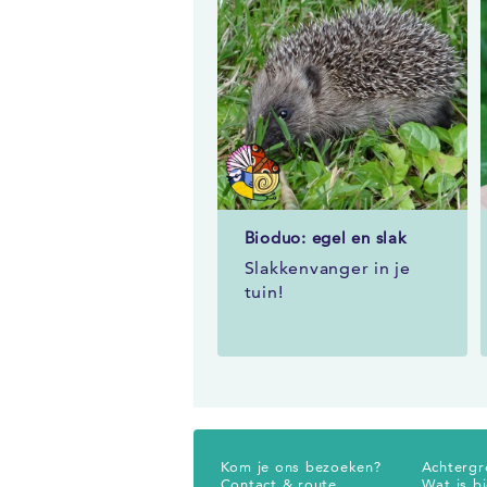
Bioduo: egel en slak
Slakkenvanger in je
tuin!
Kom je ons bezoeken?
Achtergr
Contact & route
Wat is bi