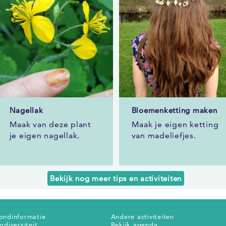
Nagellak
Bloemenketting maken
Maak van deze plant
Maak je eigen ketting
je eigen nagellak.
van madeliefjes.
Bekijk nog meer tips en activiteiten
ondinformatie
Andere activiteiten
odiversiteit
Bekijk agenda