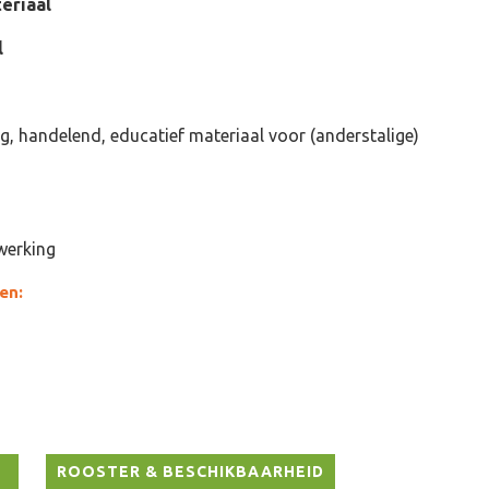
eriaal
l
ig, handelend, educatief materiaal voor (anderstalige)
twerking
en:
ROOSTER & BESCHIKBAARHEID