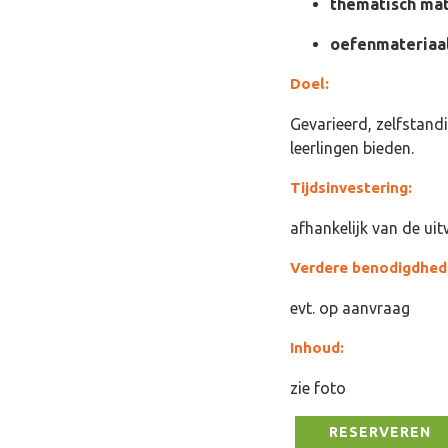
thematisch mat
oefenmateriaa
Doel:
Gevarieerd, zelfstand
leerlingen bieden.
Tijdsinvestering:
afhankelijk van de ui
Verdere benodigdhed
evt. op aanvraag
Inhoud:
zie foto
RESERVEREN