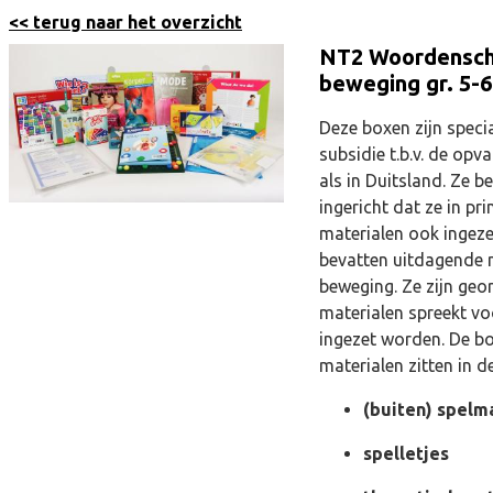
<< terug naar het overzicht
NT2 Woordenscha
beweging gr. 5-6
Deze boxen zijn speci
subsidie t.b.v. de op
als in Duitsland. Ze 
ingericht dat ze in pr
materialen ook ingez
bevatten uitdagende m
beweging. Ze zijn ge
materialen spreekt vo
ingezet worden. De b
materialen zitten in d
(buiten) spelm
spelletjes