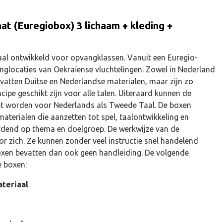
t (Euregiobox) 3 lichaam + kleding +
aal ontwikkeld voor opvangklassen. Vanuit een Euregio-
vanglocaties van Oekraïense vluchtelingen. Zowel in Nederland
bevatten Duitse en Nederlandse materialen, maar zijn zo
incipe geschikt zijn voor alle talen. Uiteraard kunnen de
et worden voor Nederlands als Tweede Taal. De boxen
aterialen die aanzetten tot spel, taalontwikkeling en
ordend op thema en doelgroep. De werkwijze van de
or zich. Ze kunnen zonder veel instructie snel handelend
oxen bevatten dan ook geen handleiding. De volgende
e boxen:
ateriaal