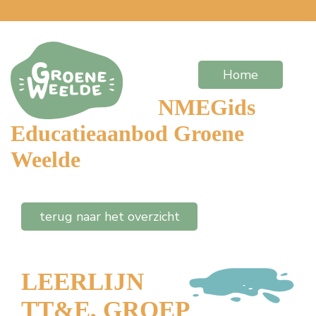
Home
NMEGids
Educatieaanbod Groene
Weelde
terug naar het overzicht
LEERLIJN
TT&E, GROEP