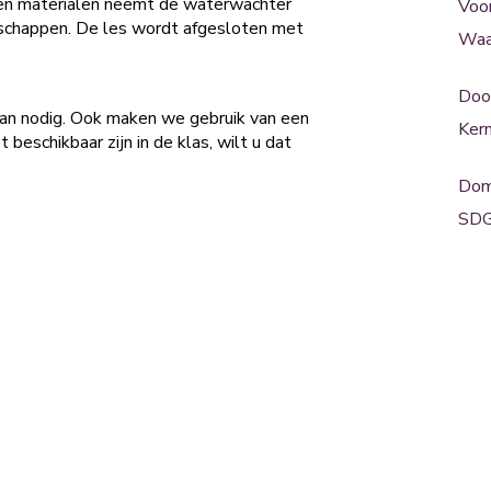
s en materialen neemt de waterwachter
Voo
rschappen. De les wordt afgesloten met
Waa
Doo
an nodig. Ook maken we gebruik van een
Ker
 beschikbaar zijn in de klas, wilt u dat
Dom
SDG