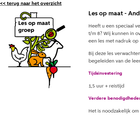
<< terug naar het overzicht
Les op maat - An
Heeft u een speciaal v
t/m 8? Wij kunnen in o
een les met nadruk op 
Bij deze les verwachte
begeleiden van de lee
Tijdsinvestering
1,5 uur + reistijd
Verdere benodigdhede
Het is noodzakelijk om