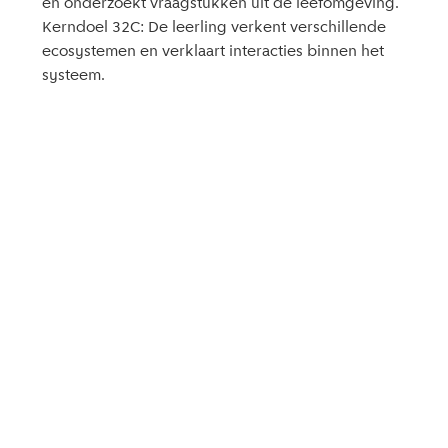
en onderzoekt vraagstukken uit de leefomgeving.
Kerndoel 32C: De leerling verkent verschillende
ecosystemen en verklaart interacties binnen het
systeem.