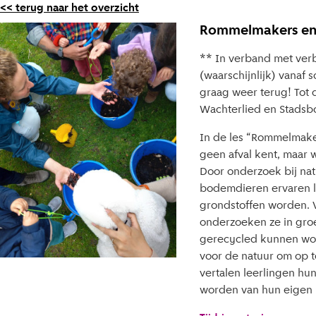
<< terug naar het overzicht
Rommelmakers en 
** In verband met ver
(waarschijnlijk) vanaf
graag weer terug! Tot d
Wachterlied en Stadsb
In de les “Rommelmaker
geen afval kent, maar 
Door onderzoek bij nat
bodemdieren ervaren l
grondstoffen worden. Ve
onderzoeken ze in gro
gerecycled kunnen worde
voor de natuur om op te 
vertalen leerlingen hun
worden van hun eigen r