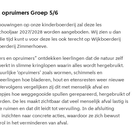
opruimers Groep 5/6
bouwingen op onze kinderboerderij zal deze les
 schooljaar 2027/2028 worden aangeboden. Wij zien u dan
ie tijd kunt u voor deze les ook terecht op Wijkboerderij
oerderij Zimmerhoeve.
s en opruimers” ontdekken leerlingen dat de natuur zelf
werkt in slimme kringlopen waarin alles wordt hergebruikt.
uurlijke ‘opruimers’ zoals wormen, schimmels en
eerlingen hoe bladeren, hout en etensresten weer nieuwe
rvolgens vergelijken zij dit met menselijk afval en
epjes hoe weggegooide spullen gerepareerd, hergebruikt of
n. De les maakt zichtbaar dat veel menselijk afval lastig is
ruimen en dat dit leidt tot vervuiling. In de afsluiting
 inzichten naar concrete acties, waardoor ze zich bewust
ol in het verminderen van afval.