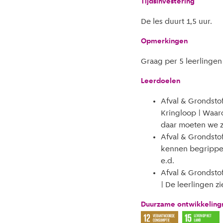
Tijdsinvestering
De les duurt 1,5 uur.
Opmerkingen
Graag per 5 leerlinge
Leerdoelen
Afval & Grondsto
Kringloop | Waard
daar moeten we zu
Afval & Grondstof
kennen begrippen 
e.d.
Afval & Grondsto
| De leerlingen z
Duurzame ontwikkeling