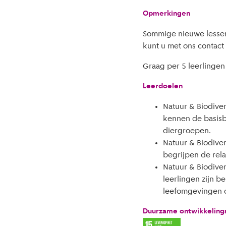
Opmerkingen
Sommige nieuwe lessen 
kunt u met ons contac
Graag per 5 leerlinge
Leerdoelen
Natuur & Biodivers
kennen de basisb
diergroepen.
Natuur & Biodivers
begrijpen de rel
Natuur & Biodiver
leerlingen zijn b
leefomgevingen 
Duurzame ontwikkeling