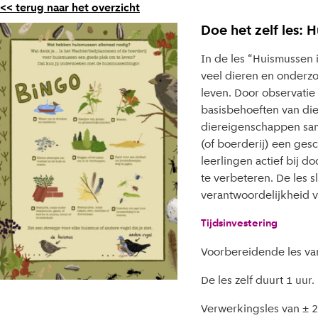
<< terug naar het overzicht
Doe het zelf les: 
In de les “Huismussen i
veel dieren en onderz
leven. Door observatie
basisbehoeften van di
diereigenschappen sa
(of boerderij) een ges
leerlingen actief bij d
te verbeteren. De les 
verantwoordelijkheid 
Tijdsinvestering
Voorbereidende les van
De les zelf duurt 1 uur.
Verwerkingsles van ± 2