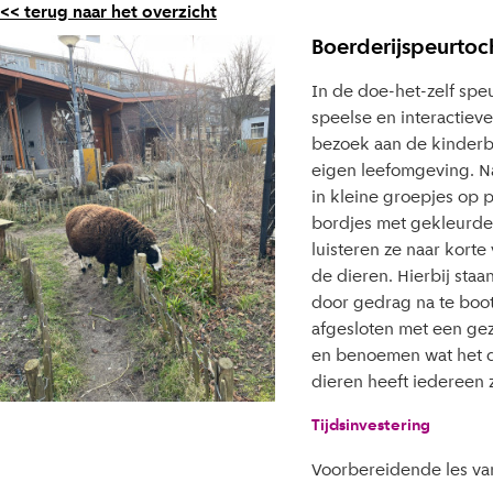
<< terug naar het overzicht
Boerderijspeurtoc
In de doe-het-zelf spe
speelse en interactieve
bezoek aan de kinderb
eigen leefomgeving. Na
in kleine groepjes op p
bordjes met gekleurde r
luisteren ze naar kort
de dieren. Hierbij sta
door gedrag na te boot
afgesloten met een gez
en benoemen wat het d
dieren heeft iedereen z
Tijdsinvestering
Voorbereidende les van