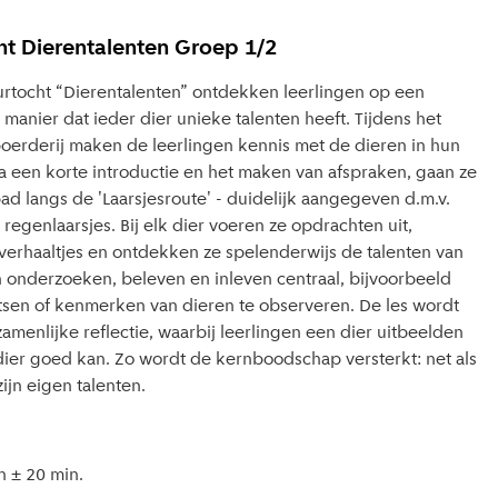
ht Dierentalenten Groep 1/2
urtocht “Dierentalenten” ontdekken leerlingen op een
 manier dat ieder dier unieke talenten heeft. Tijdens het
oerderij maken de leerlingen kennis met de dieren in hun
 een korte introductie en het maken van afspraken, gaan ze
ad langs de 'Laarsjesroute' - duidelijk aangegeven d.m.v.
egenlaarsjes. Bij elk dier voeren ze opdrachten uit,
e verhaaltjes en ontdekken ze spelenderwijs de talenten van
an onderzoeken, beleven en inleven centraal, bijvoorbeeld
sen of kenmerken van dieren te observeren. De les wordt
amenlijke reflectie, waarbij leerlingen een dier uitbeelden
ier goed kan. Zo wordt de kernboodschap versterkt: net als
ijn eigen talenten.
 ± 20 min.