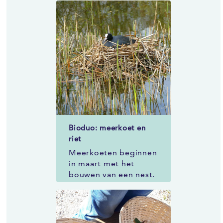
Bioduo: meerkoet en
riet
Meerkoeten beginnen
in maart met het
bouwen van een nest.
Het nest van
ongeveer 20
centimeter groot
wordt opgebouwd uit