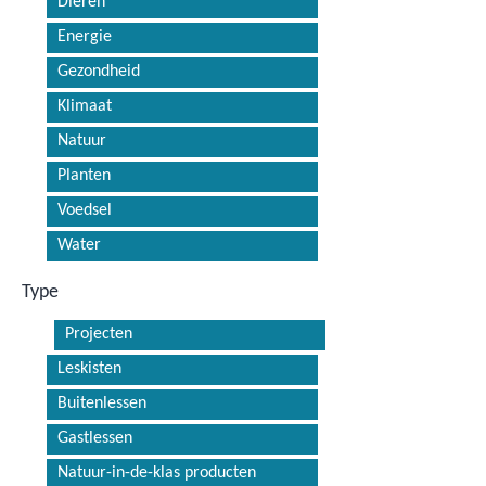
Dieren
Energie
Gezondheid
Klimaat
Natuur
Planten
Voedsel
Water
Type
Projecten
Leskisten
Buitenlessen
Gastlessen
Natuur-in-de-klas producten