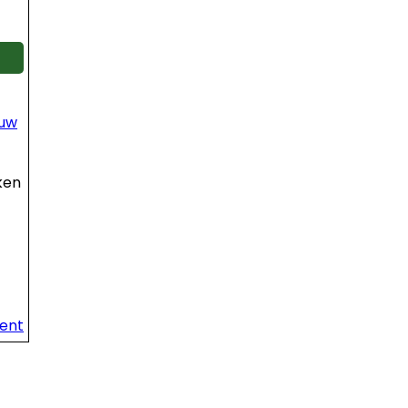
 uw
ken
ent