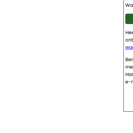
Wa
He
ont
wa
Ben
met
Ha
e-m