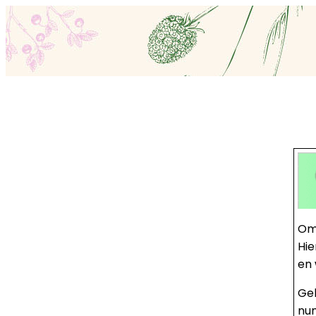
Om 
Hie
en
Ge
nu