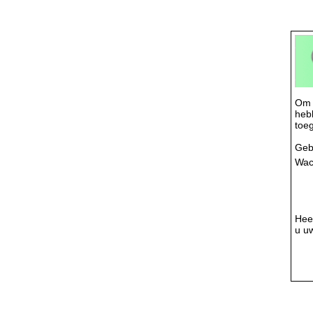
Om 
heb
toe
Geb
Wac
Hee
u u