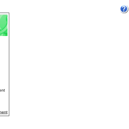
ent
ment