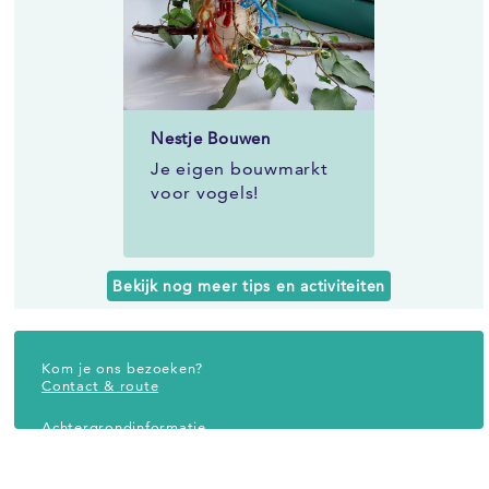
Nestje Bouwen
Je eigen bouwmarkt
voor vogels!
Bekijk nog meer tips en activiteiten
Kom je ons bezoeken?
Contact & route
Achtergrondinformatie
Wat is biodiversiteit
Andere activiteiten